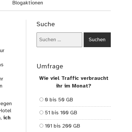
Blogaktionen
Suche
Suchen
nach:
ur
as
Umfrage
Wie viel Traffic verbraucht
hr
en
ihr im Monat?
0 bis 50 GB
wegen
Hotel
51 bis 100 GB
n,
ich
101 bis 200 GB