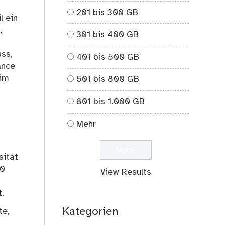
201 bis 300 GB
l ein
,
301 bis 400 GB
uss,
401 bis 500 GB
ance
eim
501 bis 800 GB
801 bis 1.000 GB
Mehr
sität
10
View Results
.
Kategorien
te,