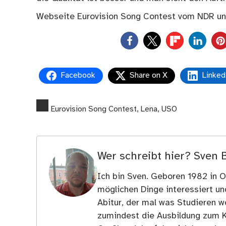
Webseite Eurovision Song Contest vom NDR u
0
Facebook
Share on X
Linked
Eurovision Song Contest
,
Lena
,
USO
Wer schreibt hier?
Sven 
Ich bin Sven. Geboren 1982 in Os
möglichen Dinge interessiert u
Abitur, der mal was Studieren wo
zumindest die Ausbildung zum 