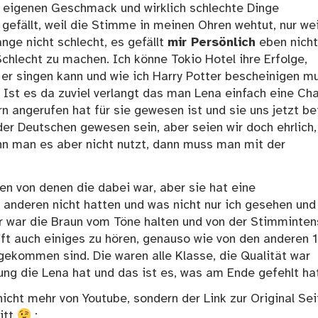
en eigenen Geschmack und wirklich schlechte Dinge
 gefällt, weil die Stimme in meinen Ohren wehtut, nur wei
nge nicht schlecht, es gefällt
mir Persönlich
eben nicht
chlecht zu machen. Ich könne Tokio Hotel ihre Erfolge,
er singen kann und wie ich Harry Potter bescheinigen m
. Ist es da zuviel verlangt das man Lena einfach eine Ch
rn angerufen hat für sie gewesen ist und sie uns jetzt b
der Deutschen gewesen sein, aber seien wir doch ehrlich,
nn man es aber nicht nutzt, dann muss man mit der
en von denen die dabei war, aber sie hat eine
 anderen nicht hatten und was nicht nur ich gesehen und
er war die Braun vom Töne halten und von der Stimminten
nft auch einiges zu hören, genauso wie von den anderen 
 gekommen sind. Die waren alle Klasse, die Qualität war
ung die Lena hat und das ist es, was am Ende gefehlt hat
icht mehr von Youtube, sondern der Link zur Original Sei
itt
: