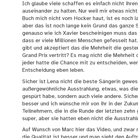
Ich glaube viele schaffen es einfach nicht ihr
auseinander zu halten. Nur weil mir etwas nicht
Buch mich nicht vom Hocker haut, ist es noch la
aber das ist noch lange kein Grund das ganze S
genauso wie ich Xavier bescheinigen muss das 
dass er viele Millionen Menschen gefesselt hat
gibt und akzeptiert das die Mehrheit die geste
Grand Prix vertritt? Es mag nicht die Mehrheit 
jeder hatte die Chance mit zu entscheiden, we
Entscheidung eben leben.
Sicher ist Lena nicht die beste Sängerin gewes
außergewöhnliche Ausstrahlung, etwas, was die
gespürt habe, sondern auch viele andere. Sich
besser und ich wünsche mir von ihr in der Zuku
Teilnehmern, die in die Runde der letzten zehn
super, aber sie hatten eben nicht die Ausstrahl
Auf Wunsch von Marc hier das Video, und zwar n
die Qualität ist besser und man sieht den Auftr