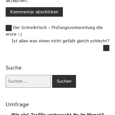
akzeptiert.
*
Vorheriger
Beitragsnavigation
Der Schreibtisch – Prüfungsvorbereitung die
Beitrag:
erste ;-)
Nächster
Ist alles was einen nicht gefällt gleich schlecht?
Beitrag:
Suche
Suchen
nach:
Umfrage
Wie viel Traffic verbraucht ihr im Monat?