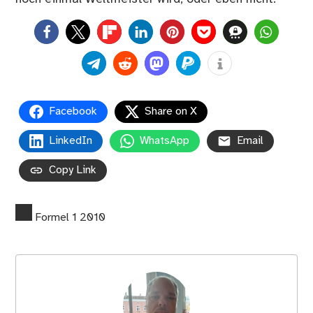
0
Facebook
Share on X
LinkedIn
WhatsApp
Email
Copy Link
Formel 1 2010