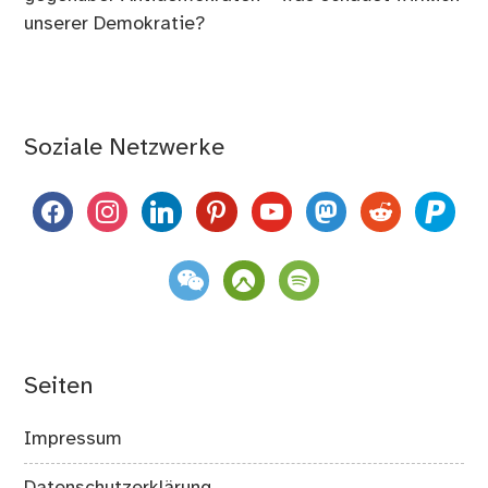
unserer Demokratie?
Soziale Netzwerke
facebook
instagram
linkedin
pinterest
youtube
mastodon
reddit
paypal
weixin
komoot
spotify
Seiten
Impressum