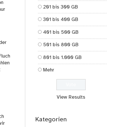
on
201 bis 300 GB
nur
301 bis 400 GB
401 bis 500 GB
der
501 bis 800 GB
Fluch
801 bis 1.000 GB
ählen
t
Mehr
View Results
ch
Kategorien
wir