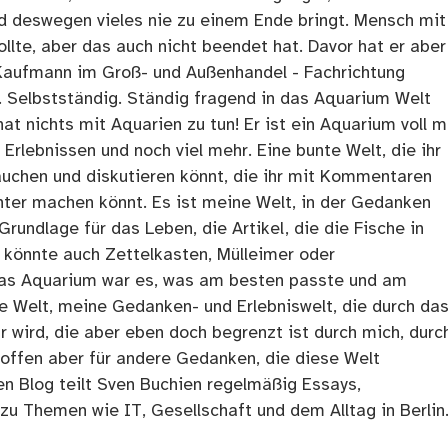
nd deswegen vieles nie zu einem Ende bringt. Mensch mit
llte, aber das auch nicht beendet hat. Davor hat er aber
Kaufmann im Groß- und Außenhandel - Fachrichtung
. Selbstständig. Ständig fragend in das Aquarium Welt
at nichts mit Aquarien zu tun! Er ist ein Aquarium voll m
rlebnissen und noch viel mehr. Eine bunte Welt, die ihr
tauchen und diskutieren könnt, die ihr mit Kommentaren
ter machen könnt. Es ist meine Welt, in der Gedanken
Grundlage für das Leben, die Artikel, die die Fische in
 könnte auch Zettelkasten, Mülleimer oder
as Aquarium war es, was am besten passte und am
ne Welt, meine Gedanken- und Erlebniswelt, die durch da
r wird, die aber eben doch begrenzt ist durch mich, durc
 offen aber für andere Gedanken, die diese Welt
en Blog teilt Sven Buchien regelmäßig Essays,
zu Themen wie IT, Gesellschaft und dem Alltag in Berlin