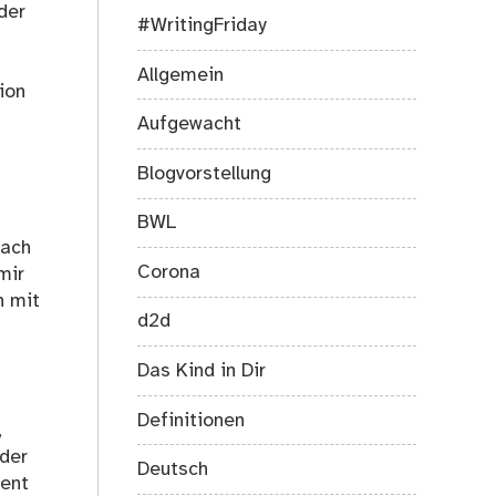
der
#WritingFriday
Allgemein
ion
Aufgewacht
Blogvorstellung
BWL
nach
Corona
mir
h mit
d2d
Das Kind in Dir
Definitionen
,
eder
Deutsch
ment