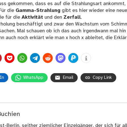
uss gekommen, dass es auf die Strahlungsart ankommt,
Für die
Gamma-Strahlung
gibt es hier wieder eine neu
ie für die
Aktivität
und den
Zerfall
.
erholung beschäftigt und zwar den Wachstum vom Schim
chen. Mal schauen ob ich das auch irgendwann mal hin
 auch noch erklärt wie man x hoch x ableitet, die Erklä
In
WhatsApp
Email
Copy Link
Buchien
t-Berlin, seither ziemlicher Einzelgänger, der sich für al