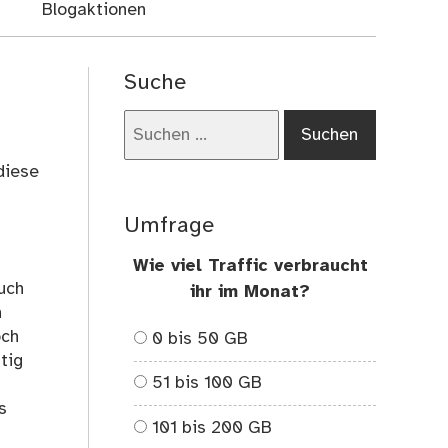
Blogaktionen
Suche
Suchen
nach:
diese
Umfrage
Wie viel Traffic verbraucht
uch
ihr im Monat?
n
och
0 bis 50 GB
tig
51 bis 100 GB
s
101 bis 200 GB