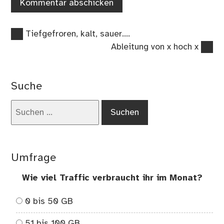
Vorheriger
Beitragsnavigation
Tiefgefroren, kalt, sauer….
Beitrag:
Nächster
Ableitung von x hoch x
Beitrag:
Suche
Suchen
nach:
Umfrage
Wie viel Traffic verbraucht ihr im Monat?
0 bis 50 GB
51 bis 100 GB