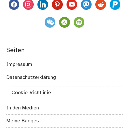
facebook
instagram
linkedin
pinterest
youtube
mastodon
reddit
paypal
weixin
komoot
spotify
Seiten
Impressum
Datenschutzerklärung
Cookie-Richtlinie
In den Medien
Meine Badges