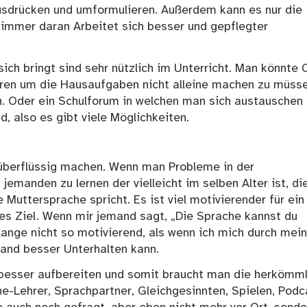
ausdrücken und umformulieren. Außerdem kann es nur die
 immer daran Arbeitet sich besser und gepflegter
ich bringt sind sehr nützlich im Unterricht. Man könnte 
ieren um die Hausaufgaben nicht alleine machen zu müss
en. Oder ein Schulforum in welchen man sich austauschen 
, also es gibt viele Möglichkeiten.
 überflüssig machen. Wenn man Probleme in der
jemanden zu lernen der vielleicht im selben Alter ist, di
 Muttersprache spricht. Es ist viel motivierender für ein
tives Ziel. Wenn mir jemand sagt, „Die Sprache kannst du
lange nicht so motivierend, als wenn ich mich durch mein
land besser Unterhalten kann.
 besser aufbereiten und somit braucht man die herkömm
ine-Lehrer, Sprachpartner, Gleichgesinnten, Spielen, Podc