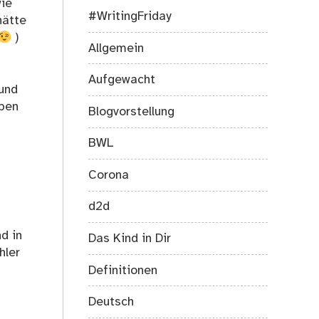
wie
#WritingFriday
hätte
)
Allgemein
Aufgewacht
 und
eben
Blogvorstellung
BWL
Corona
d2d
d in
Das Kind in Dir
hler
Definitionen
Deutsch