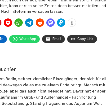
so auch noch gefragt, aber eben nicht mehr vor Ort, sonde
bler, kann er sich seine Zeiten doch besser einteilen und
 Nachhilfetermin versauen lassen.
In
WhatsApp
Email
Copy Link
Buchien
t-Berlin, seither ziemlicher Einzelgänger, der sich für al
nd deswegen vieles nie zu einem Ende bringt. Mensch mit
llte, aber das auch nicht beendet hat. Davor hat er aber
Kaufmann im Groß- und Außenhandel - Fachrichtung
. Selbstständig. Ständig fragend in das Aquarium Welt