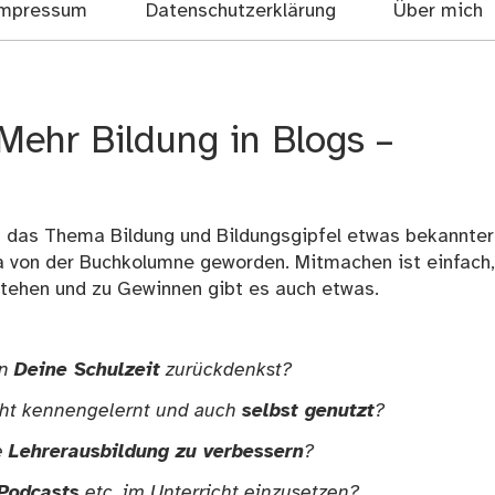
mpressum
Datenschutzerklärung
Über mich
Mehr Bildung in Blogs –
m das Thema Bildung und Bildungsgipfel etwas bekannter
a von der Buchkolumne
geworden. Mitmachen ist einfach,
 stehen und zu Gewinnen gibt es auch etwas.
an
Deine Schulzeit
zurückdenkst?
cht kennengelernt und auch
selbst genutzt
?
e
Lehrerausbildung zu verbessern
?
 Podcasts
etc. im Unterricht einzusetzen?