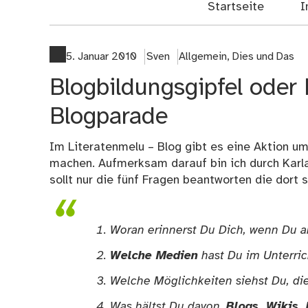
Startseite
I
5. Januar 2010
Sven
Allgemein
,
Dies und Das
Blogbildungsgipfel oder 
Blogparade
Im
Literatenmelu – Blog
gibt es eine Aktion u
machen. Aufmerksam darauf bin ich durch
Karl
sollt nur die fünf Fragen beantworten die dort
Woran erinnerst Du Dich, wenn Du 
Welche Medien
hast Du im Unterri
Welche Möglichkeiten siehst Du, di
Was hältst Du davon,
Blogs, Wikis,