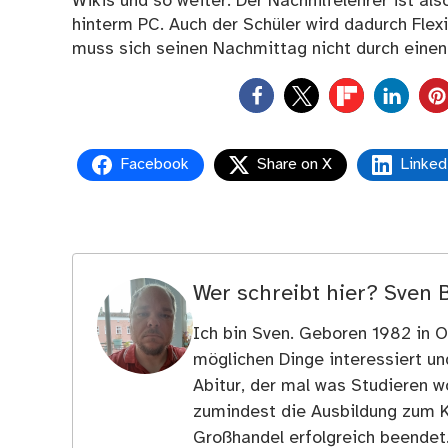
Wikis und so weiter. Der Nachhilfelehrer ist al
hinterm PC. Auch der Schüler wird dadurch Flexi
muss sich seinen Nachmittag nicht durch einen
0
Facebook
Share on X
Linked
Wer schreibt hier?
Sven 
Ich bin Sven. Geboren 1982 in Os
möglichen Dinge interessiert u
Abitur, der mal was Studieren wo
zumindest die Ausbildung zum 
Großhandel erfolgreich beendet