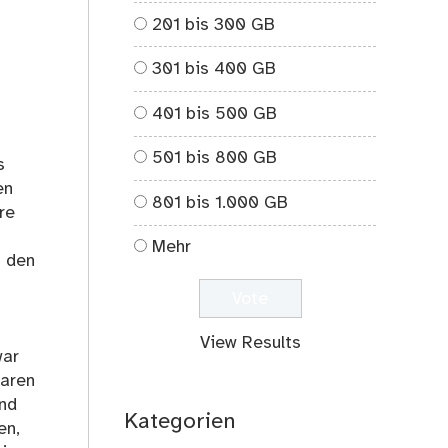
201 bis 300 GB
301 bis 400 GB
401 bis 500 GB
501 bis 800 GB
s
en
801 bis 1.000 GB
re
Mehr
s den
View Results
war
waren
und
Kategorien
en,