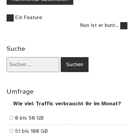
Vorheriger
Beitragsnavigation
Ein Feature
Beitrag:
Nächster
Nun ist er bunt…
Beitrag:
Suche
Suchen
nach:
Umfrage
Wie viel Traffic verbraucht ihr im Monat?
0 bis 50 GB
51 bis 100 GB