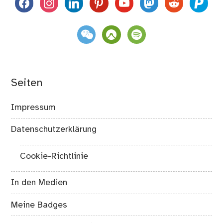
facebook
instagram
linkedin
pinterest
youtube
mastodon
reddit
paypal
weixin
komoot
spotify
Seiten
Impressum
Datenschutzerklärung
Cookie-Richtlinie
In den Medien
Meine Badges