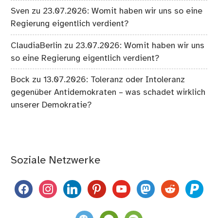
Sven
zu
23.07.2026: Womit haben wir uns so eine
Regierung eigentlich verdient?
ClaudiaBerlin
zu
23.07.2026: Womit haben wir uns
so eine Regierung eigentlich verdient?
Bock
zu
13.07.2026: Toleranz oder Intoleranz
gegenüber Antidemokraten – was schadet wirklich
unserer Demokratie?
Soziale Netzwerke
facebook
instagram
linkedin
pinterest
youtube
mastodon
reddit
paypal
weixin
komoot
spotify