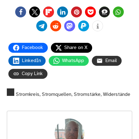
0
Facebook
Share on X
LinkedIn
WhatsApp
Email
Copy Link
Stromkreis
,
Stromquellen
,
Stromstärke
,
Widerstände