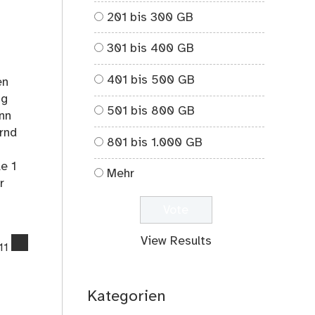
bei
Aufgabe
201 bis 300 GB
Nr.1
301 bis 400 GB
von
Bernd
401 bis 500 GB
;-)
en
ag
501 bis 800 GB
nn
rnd
801 bis 1.000 GB
e 1
Mehr
r
View Results
comments
11
on
Physikaufgabe
von
Kategorien
Bernd