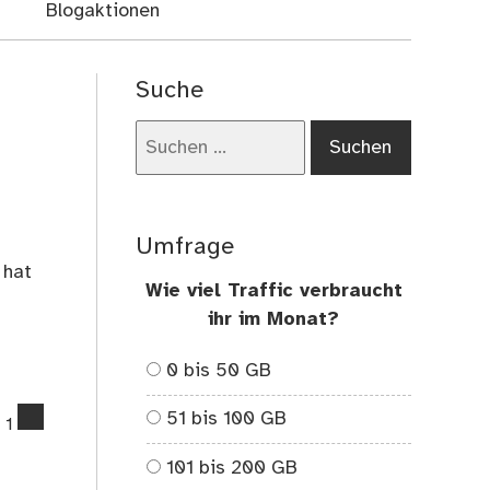
Blogaktionen
Suche
Suchen
nach:
Umfrage
 hat
Wie viel Traffic verbraucht
ihr im Monat?
0 bis 50 GB
comments
51 bis 100 GB
1
on
Aufgabe
101 bis 200 GB