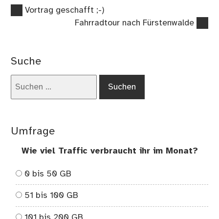
Vorheriger
Beitragsnavigation
Vortrag geschafft ;-)
Beitrag:
Nächster
Fahrradtour nach Fürstenwalde
Beitrag:
Suche
Suchen
nach:
Umfrage
Wie viel Traffic verbraucht ihr im Monat?
0 bis 50 GB
51 bis 100 GB
101 bis 200 GB