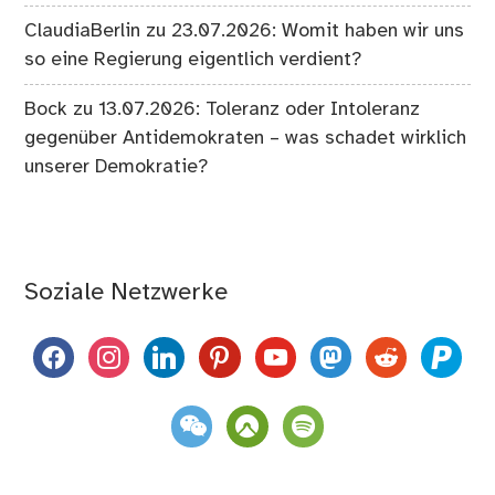
ClaudiaBerlin
zu
23.07.2026: Womit haben wir uns
so eine Regierung eigentlich verdient?
Bock
zu
13.07.2026: Toleranz oder Intoleranz
gegenüber Antidemokraten – was schadet wirklich
unserer Demokratie?
Soziale Netzwerke
facebook
instagram
linkedin
pinterest
youtube
mastodon
reddit
paypal
weixin
komoot
spotify