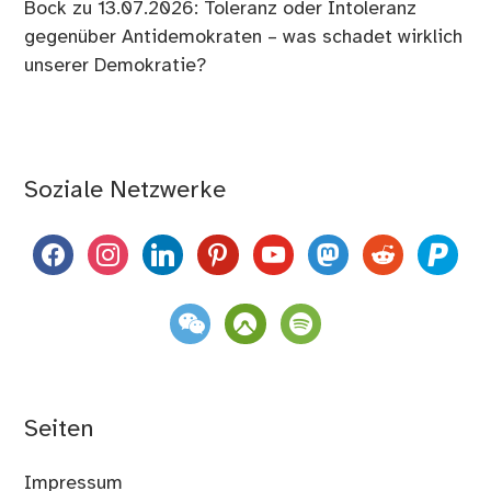
Bock
zu
13.07.2026: Toleranz oder Intoleranz
gegenüber Antidemokraten – was schadet wirklich
unserer Demokratie?
Soziale Netzwerke
facebook
instagram
linkedin
pinterest
youtube
mastodon
reddit
paypal
weixin
komoot
spotify
Seiten
Impressum