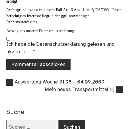
erfolgt.
Rechtsgrundlage ist in diesem Fall Art. 6 Abs. 1 lit. f) DSGVO. Unser
berechtigtes Interesse liegt in der ggf. notwendigen
Rechtsverteidigung.
Auszug aus unserer Datenschutzerklärung.
Ich habe die
Datenschutzerklärung
gelesen und
akzeptiert.
*
Vorheriger
Beitragsnavigation
Auswertung Woche 31.08 – 04.09.2009
Beitrag:
Nächster
Mein neues Transportmittel ;-)
Beitrag:
Suche
Suchen