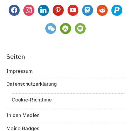
facebook
instagram
linkedin
pinterest
youtube
mastodon
reddit
paypal
weixin
komoot
spotify
Seiten
Impressum
Datenschutzerklärung
Cookie-Richtlinie
In den Medien
Meine Badges