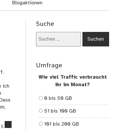
Blogaktionen
Suche
Suchen
nach:
Umfrage
f.
Wie viel Traffic verbraucht
ihr im Monat?
 ich
n
0 bis 50 GB
 Dass
en,
51 bis 100 GB
101 bis 200 GB
comments
5