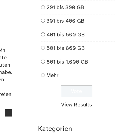
on
201 bis 300 GB
Auf
und
301 bis 400 GB
Ab
beim
401 bis 500 GB
Herbstwaldlauf
im
501 bis 800 GB
Tegeler
bin
Forst
hte
801 bis 1.000 GB
nuten
habe.
Mehr
en
e
reien
View Results
no
comments
on
Kategorien
24.Kreuzberger