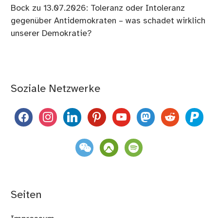
Bock
zu
13.07.2026: Toleranz oder Intoleranz
gegenüber Antidemokraten – was schadet wirklich
unserer Demokratie?
Soziale Netzwerke
facebook
instagram
linkedin
pinterest
youtube
mastodon
reddit
paypal
weixin
komoot
spotify
Seiten