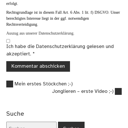
erfolgt.
Rechtsgrundlage ist in diesem Fall Art. 6 Abs. 1 lit. f) DSGVO. Unser
berechtigtes Interesse liegt in der ggf. notwendigen
Rechtsverteidigung.
Auszug aus unserer Datenschutzerklärung.
Ich habe die
Datenschutzerklärung
gelesen und
akzeptiert.
*
Vorheriger
Beitragsnavigation
Mein erstes Stöckchen ;-)
Beitrag:
Nächster
Jonglieren – erste Video ;-)
Beitrag:
Suche
Suchen