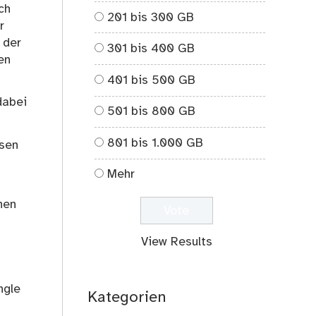
ch
201 bis 300 GB
r
 der
301 bis 400 GB
en
401 bis 500 GB
dabei
501 bis 800 GB
801 bis 1.000 GB
ssen
Mehr
nen
View Results
ngle
Kategorien