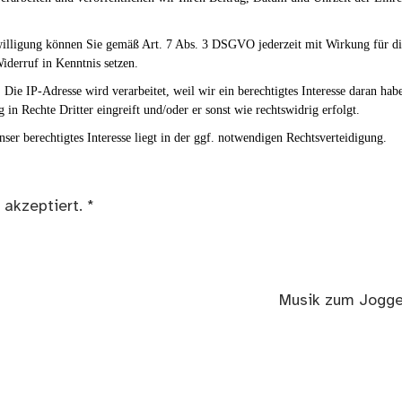
nwilligung können Sie gemäß Art. 7 Abs. 3 DSGVO jederzeit mit Wirkung für d
iderruf in Kenntnis setzen.
Die IP-Adresse wird verarbeitet, weil wir ein berechtigtes Interesse daran hab
g in Rechte Dritter eingreift und/oder er sonst wie rechtswidrig erfolgt.
ser berechtigtes Interesse liegt in der ggf. notwendigen Rechtsverteidigung.
 akzeptiert.
*
Nächster
Musik zum Jogg
Beitrag: