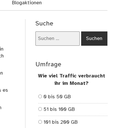
Blogaktionen
Suche
Suchen
nach:
in
ch
Umfrage
en
Wie viel Traffic verbraucht
ihr im Monat?
s es
0 bis 50 GB
n
51 bis 100 GB
101 bis 200 GB