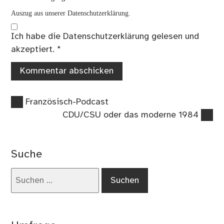
Auszug aus unserer Datenschutzerklärung.
Ich habe die
Datenschutzerklärung
gelesen und
akzeptiert.
*
Vorheriger
Beitragsnavigation
Französisch-Podcast
Beitrag:
Nächster
CDU/CSU oder das moderne 1984
Beitrag:
Suche
Suchen
nach: