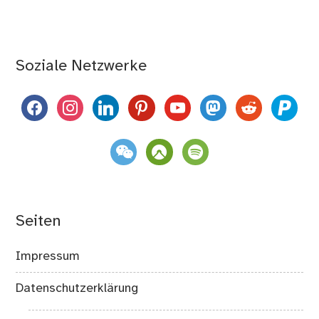
Soziale Netzwerke
facebook
instagram
linkedin
pinterest
youtube
mastodon
reddit
paypal
weixin
komoot
spotify
Seiten
Impressum
Datenschutzerklärung