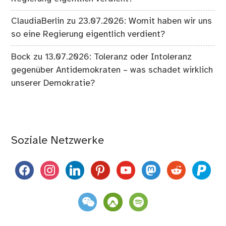
ClaudiaBerlin
zu
23.07.2026: Womit haben wir uns
so eine Regierung eigentlich verdient?
Bock
zu
13.07.2026: Toleranz oder Intoleranz
gegenüber Antidemokraten – was schadet wirklich
unserer Demokratie?
Soziale Netzwerke
facebook
instagram
linkedin
pinterest
youtube
mastodon
reddit
paypal
weixin
komoot
spotify