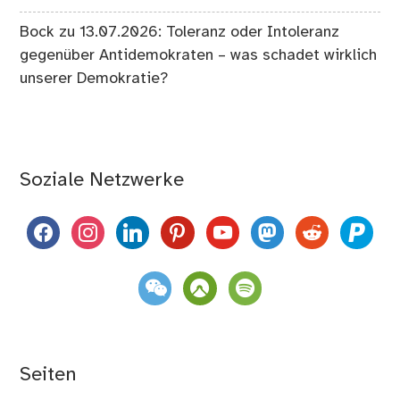
Bock
zu
13.07.2026: Toleranz oder Intoleranz
gegenüber Antidemokraten – was schadet wirklich
unserer Demokratie?
Soziale Netzwerke
facebook
instagram
linkedin
pinterest
youtube
mastodon
reddit
paypal
weixin
komoot
spotify
Seiten