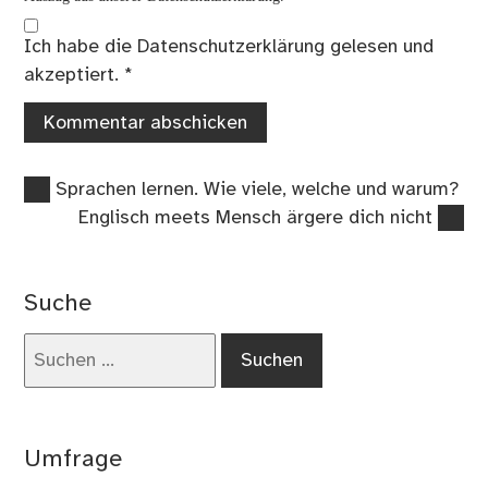
Ich habe die
Datenschutzerklärung
gelesen und
akzeptiert.
*
Vorheriger
Beitragsnavigation
Sprachen lernen. Wie viele, welche und warum?
Beitrag:
Nächster
Englisch meets Mensch ärgere dich nicht
Beitrag:
Suche
Suchen
nach:
Umfrage