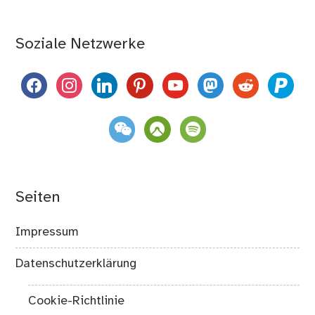
Soziale Netzwerke
facebook
instagram
linkedin
pinterest
youtube
mastodon
reddit
paypal
weixin
komoot
spotify
Seiten
Impressum
Datenschutzerklärung
Cookie-Richtlinie