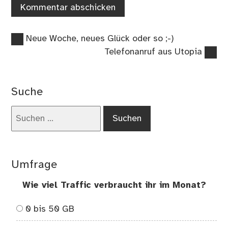
Vorheriger
Beitragsnavigation
Neue Woche, neues Glück oder so ;-)
Beitrag:
Nächster
Telefonanruf aus Utopia
Beitrag:
Suche
Suchen
nach:
Umfrage
Wie viel Traffic verbraucht ihr im Monat?
0 bis 50 GB