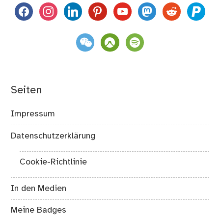
facebook
instagram
linkedin
pinterest
youtube
mastodon
reddit
paypal
weixin
komoot
spotify
Seiten
Impressum
Datenschutzerklärung
Cookie-Richtlinie
In den Medien
Meine Badges