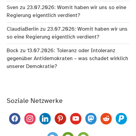
Sven
zu
23.07.2026: Womit haben wir uns so eine
Regierung eigentlich verdient?
ClaudiaBerlin
zu
23.07.2026: Womit haben wir uns
so eine Regierung eigentlich verdient?
Bock
zu
13.07.2026: Toleranz oder Intoleranz
gegenüber Antidemokraten – was schadet wirklich
unserer Demokratie?
Soziale Netzwerke
facebook
instagram
linkedin
pinterest
youtube
mastodon
reddit
paypal
weixin
komoot
spotify