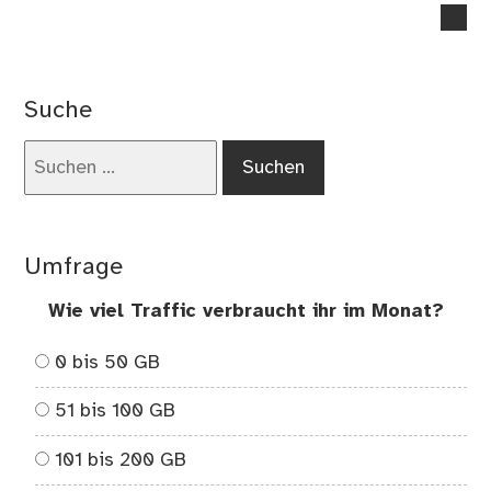
no
co
on
Vor
Suche
Zuf
un
Suchen
Wah
nach:
Umfrage
Wie viel Traffic verbraucht ihr im Monat?
0 bis 50 GB
51 bis 100 GB
101 bis 200 GB