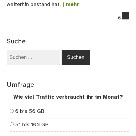
weiterhin bestand hat.
| mehr
co
6
on
Wa
ge
Suche
we
mu
Suchen
nach:
Umfrage
Wie viel Traffic verbraucht ihr im Monat?
0 bis 50 GB
51 bis 100 GB