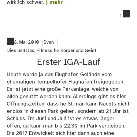
wirklich schwer.
| mehr
co
1
on
La
im
Te
8. Mai 2010
Sven
Par
Dies und Das
,
Fitness für Körper und Geist
(Fl
Erster IGA-Lauf
Te
Heute wurde ja das Flughafen Gelände vom
ehemaligen Tempelhofer Flughafen freigegeben.
Es ist jetzt eine große Parkanlage, welche von
allen genutzt werden kann. Allerdings gibt es hier
Öffnungszeiten, dass heißt man kann Nachts nicht
endlos in diesen Park gehen, sondern ab 21 Uhr ist
Schluss. Im Juni und Juli ist es etwas länger
offen, da kann man bis 22:30 im Park verbleiben.
Bis 2017 Entwickelt sich hier dann auch eine