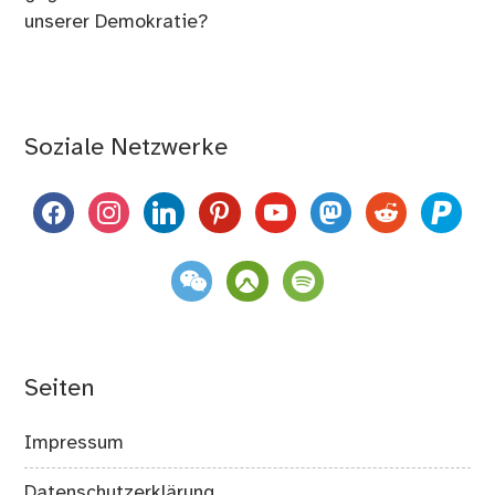
unserer Demokratie?
Soziale Netzwerke
facebook
instagram
linkedin
pinterest
youtube
mastodon
reddit
paypal
weixin
komoot
spotify
Seiten
Impressum
Datenschutzerklärung