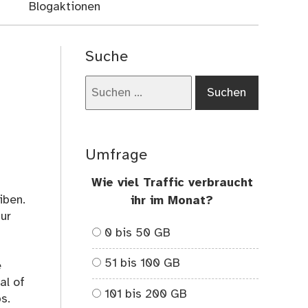
Blogaktionen
Suche
Suchen
nach:
Umfrage
Wie viel Traffic verbraucht
iben.
ihr im Monat?
ur
0 bis 50 GB
n
51 bis 100 GB
e
al of
101 bis 200 GB
s.