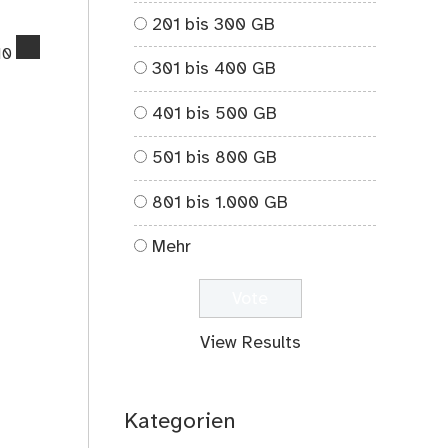
201 bis 300 GB
comments
10
301 bis 400 GB
on
Zusammenfassung
401 bis 500 GB
von
„Mr.
501 bis 800 GB
Mumsford“
von
801 bis 1.000 GB
Larry
French
Mehr
View Results
Kategorien