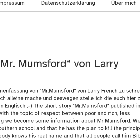
mpressum
Datenschutzerklärung
Über mich
Mr. Mumsford“ von Larry
menfassung von "Mr.Mumsford" von Larry French zu schre
ch alleine mache und deswegen stelle ich die euch hier z
n Englisch ;-) The short story "Mr.Mumsford" published i
ith the topic of respect between poor and rich, less
ing we become some information about Mr Mumsford. W
outhern school and that he has the plan to kill the princip
obody knows his real name and that all people call him Bib