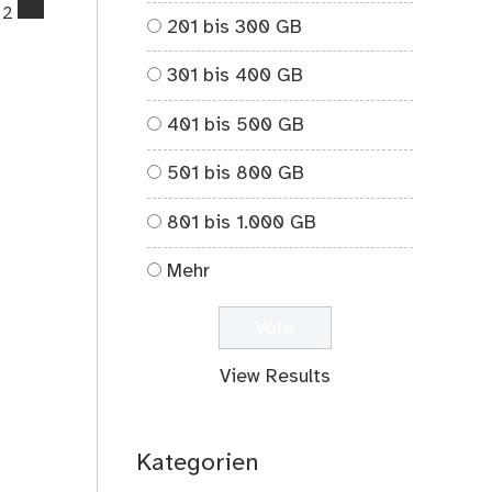
comments
2
201 bis 300 GB
on
Spiele-
301 bis 400 GB
Offensive.de
–
401 bis 500 GB
Spielanleitungen
auf
501 bis 800 GB
Video
801 bis 1.000 GB
Mehr
View Results
Kategorien