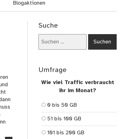
Blogaktionen
Suche
Suchen
nach:
Umfrage
eren
Wie viel Traffic verbraucht
 und
ihr im Monat?
cht
 dann
0 bis 50 GB
muss
m
51 bis 100 GB
ann
101 bis 200 GB