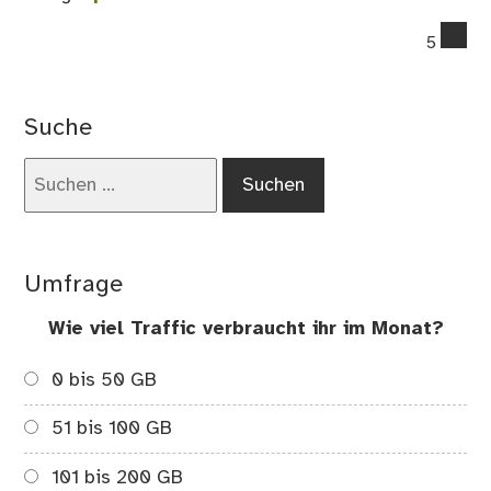
co
5
on
De
All
Suche
In
–
Suchen
Han
nach:
vo
De
Umfrage
Wie viel Traffic verbraucht ihr im Monat?
0 bis 50 GB
51 bis 100 GB
101 bis 200 GB