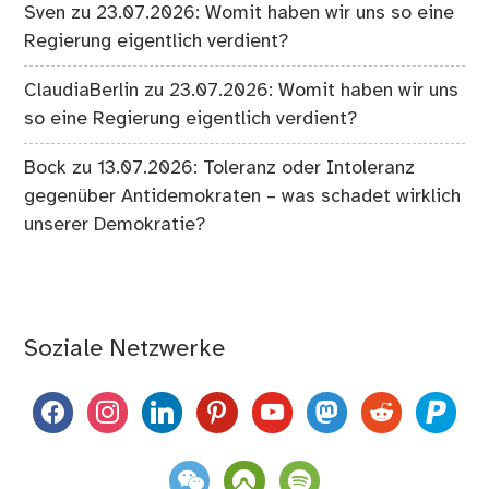
Sven
zu
23.07.2026: Womit haben wir uns so eine
Regierung eigentlich verdient?
ClaudiaBerlin
zu
23.07.2026: Womit haben wir uns
so eine Regierung eigentlich verdient?
Bock
zu
13.07.2026: Toleranz oder Intoleranz
gegenüber Antidemokraten – was schadet wirklich
unserer Demokratie?
Soziale Netzwerke
facebook
instagram
linkedin
pinterest
youtube
mastodon
reddit
paypal
weixin
komoot
spotify