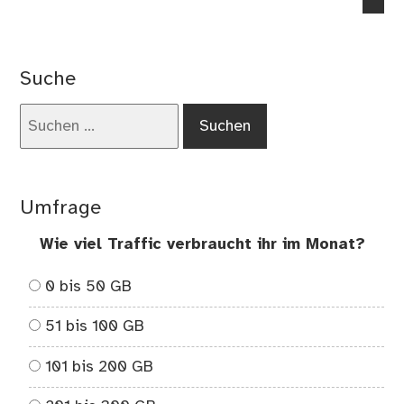
no
co
on
Sc
Suche
vor
Arb
Suchen
–
nach:
De
ver
ge
Umfrage
Me
Wie viel Traffic verbraucht ihr im Monat?
0 bis 50 GB
51 bis 100 GB
101 bis 200 GB