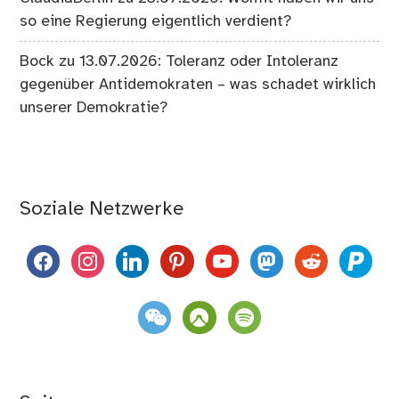
so eine Regierung eigentlich verdient?
Bock
zu
13.07.2026: Toleranz oder Intoleranz
gegenüber Antidemokraten – was schadet wirklich
unserer Demokratie?
Soziale Netzwerke
facebook
instagram
linkedin
pinterest
youtube
mastodon
reddit
paypal
weixin
komoot
spotify