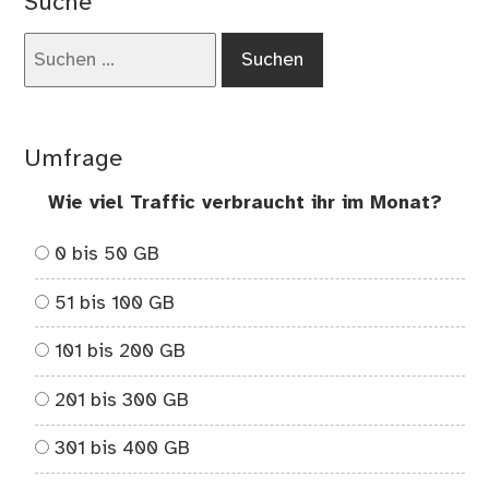
Suche
Pro
ner
Suchen
–
nach:
Kri
Ge
zu
Umfrage
„D
Sc
Wie viel Traffic verbraucht ihr im Monat?
der
Mä
0 bis 50 GB
51 bis 100 GB
101 bis 200 GB
201 bis 300 GB
301 bis 400 GB