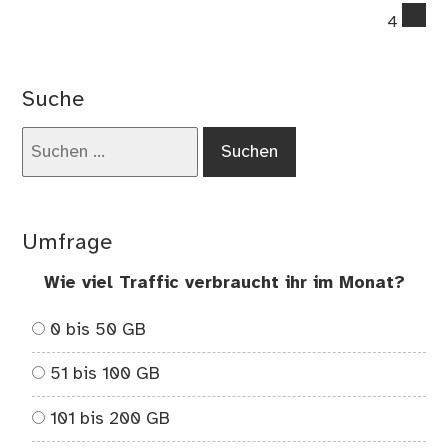
co
4
on
Me
Be
Suche
in
ein
Suchen
Sch
nach:
un
der
Ke
Umfrage
Wie viel Traffic verbraucht ihr im Monat?
0 bis 50 GB
51 bis 100 GB
101 bis 200 GB