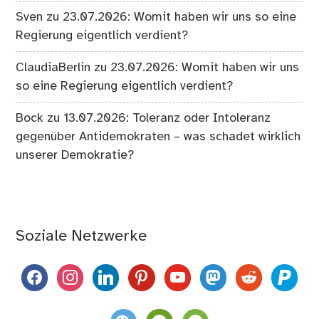
Sven
zu
23.07.2026: Womit haben wir uns so eine
Regierung eigentlich verdient?
ClaudiaBerlin
zu
23.07.2026: Womit haben wir uns
so eine Regierung eigentlich verdient?
Bock
zu
13.07.2026: Toleranz oder Intoleranz
gegenüber Antidemokraten – was schadet wirklich
unserer Demokratie?
Soziale Netzwerke
facebook
instagram
linkedin
pinterest
youtube
mastodon
reddit
paypal
weixin
komoot
spotify