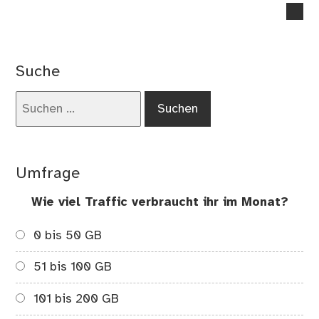
no
co
on
Vo
Suche
bei
ein
Suchen
Rot
nach:
Umfrage
Wie viel Traffic verbraucht ihr im Monat?
0 bis 50 GB
51 bis 100 GB
101 bis 200 GB