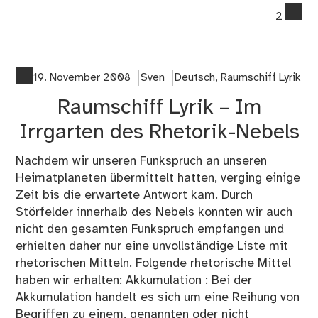
co
2
on
De
Ra
hin
19. November 2008
Sven
Deutsch
,
Raumschiff Lyrik
de
Raumschiff Lyrik – Im
Ne
Rau
Irrgarten des Rhetorik-Nebels
Lyr
Nachdem wir unseren Funkspruch an unseren
Heimatplaneten übermittelt hatten, verging einige
Zeit bis die erwartete Antwort kam. Durch
Störfelder innerhalb des Nebels konnten wir auch
nicht den gesamten Funkspruch empfangen und
erhielten daher nur eine unvollständige Liste mit
rhetorischen Mitteln. Folgende rhetorische Mittel
haben wir erhalten: Akkumulation : Bei der
Akkumulation handelt es sich um eine Reihung von
Begriffen zu einem, genannten oder nicht