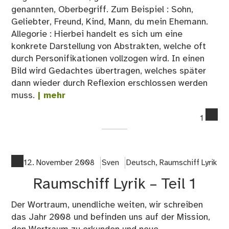
genannten, Oberbegriff. Zum Beispiel : Sohn,
Geliebter, Freund, Kind, Mann, du mein Ehemann.
Allegorie : Hierbei handelt es sich um eine
konkrete Darstellung von Abstrakten, welche oft
durch Personifikationen vollzogen wird. In einen
Bild wird Gedachtes übertragen, welches später
dann wieder durch Reflexion erschlossen werden
muss.
| mehr
co
1
on
Rau
Lyr
–
12. November 2008
Sven
Deutsch
,
Raumschiff Lyrik
Im
Raumschiff Lyrik – Teil 1
Irr
de
Der Wortraum, unendliche weiten, wir schreiben
Rhe
das Jahr 2008 und befinden uns auf der Mission,
Ne