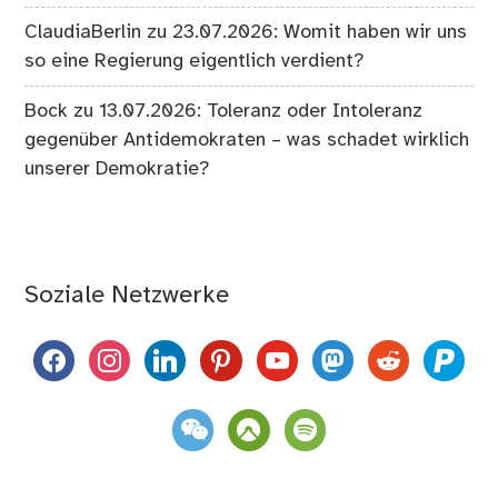
ClaudiaBerlin
zu
23.07.2026: Womit haben wir uns
so eine Regierung eigentlich verdient?
Bock
zu
13.07.2026: Toleranz oder Intoleranz
gegenüber Antidemokraten – was schadet wirklich
unserer Demokratie?
Soziale Netzwerke
facebook
instagram
linkedin
pinterest
youtube
mastodon
reddit
paypal
weixin
komoot
spotify