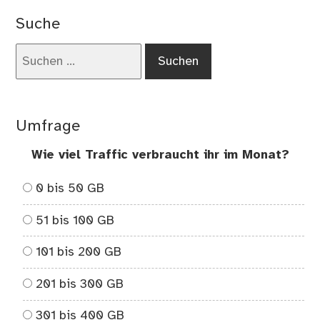
Rau
Suche
Lyr
–
Suchen
Tei
nach:
1
Umfrage
Wie viel Traffic verbraucht ihr im Monat?
0 bis 50 GB
51 bis 100 GB
101 bis 200 GB
201 bis 300 GB
301 bis 400 GB