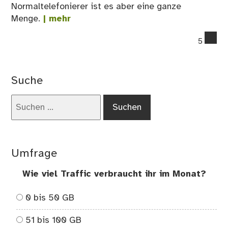
Normaltelefonierer ist es aber eine ganze
Menge.
| mehr
co
5
on
De
All
Suche
In
–
Suchen
Han
nach:
vo
De
Umfrage
Wie viel Traffic verbraucht ihr im Monat?
0 bis 50 GB
51 bis 100 GB