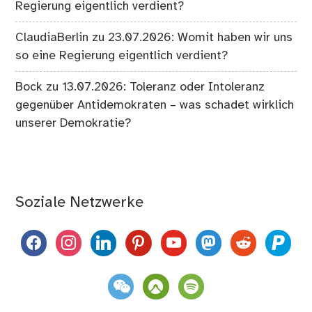
Regierung eigentlich verdient?
ClaudiaBerlin
zu
23.07.2026: Womit haben wir uns
so eine Regierung eigentlich verdient?
Bock
zu
13.07.2026: Toleranz oder Intoleranz
gegenüber Antidemokraten – was schadet wirklich
unserer Demokratie?
Soziale Netzwerke
facebook
instagram
linkedin
pinterest
youtube
mastodon
reddit
paypal
weixin
komoot
spotify