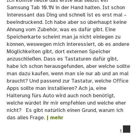
Ich konnte heute das erste Mal selbst ein
Samsung Tab 10.1N in der Hand halten. Ist schon
interessant das Ding und schnell ist es erst mal –
beeindruckend. Ich habe aber so überhaupt keine
Ahnung vom Zubehör, was es dafür gibt. Eine
Speicherkarte scheint man ja nicht einlegen zu
können, weswegen mich interessiert, ob es andere
Möglichkeiten gibt, dort externen Speicher
anzuschließen. Dass es Tastaturen dafür gibt,
habe ich schon herausgefunden, aber welche sollte
man dazu kaufen, wenn man sie nur ab und an mal
braucht? Und passend zur Tastatur, welche Office
Apps sollte man installieren? Ach ja, eine
Halterung fürs Auto wird auch noch benötigt,
welche würdet ihr mir empfehlen und welche eher
nicht? Es gibt natürlich einen Grund, warum ich
das alles Frage.
| mehr
co
1
on