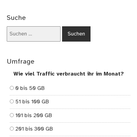
Wi
ma
Suche
ich
au
Suchen
de
nach:
Gal
Ta
10.
Umfrage
ein
mo
Wie viel Traffic verbraucht ihr im Monat?
Bü
0 bis 50 GB
51 bis 100 GB
101 bis 200 GB
201 bis 300 GB