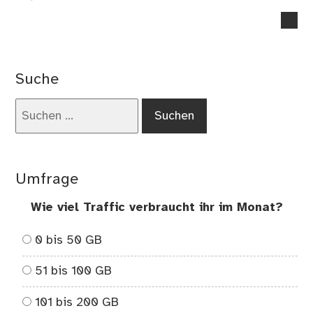
no
co
on
Da
Suche
gr
Re
Suchen
nach:
Umfrage
Wie viel Traffic verbraucht ihr im Monat?
0 bis 50 GB
51 bis 100 GB
101 bis 200 GB