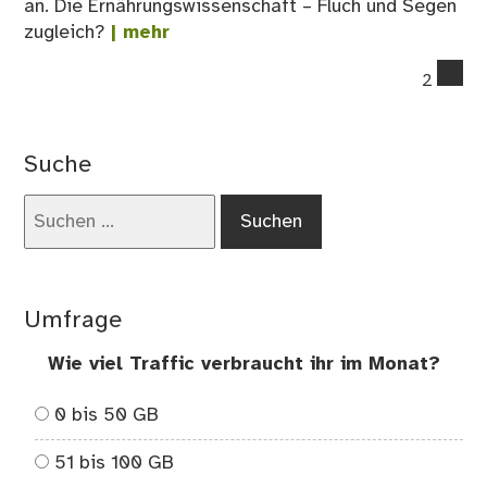
an. Die Ernährungswissenschaft – Fluch und Segen
zugleich?
| mehr
co
2
on
Es
un
Suche
sei
Ne
Suchen
–
nach:
Wa
ma
eig
Umfrage
gar
nic
Wie viel Traffic verbraucht ihr im Monat?
es
dar
0 bis 50 GB
51 bis 100 GB