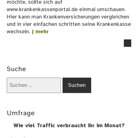
möchte, sollte sich auf
www.krankenkassenportal.de einmal umschauen.
Hier kann man Krankenversicherungen vergleichen
und in vier einfachen schritten seine Krankenkasse
wechseln.
| mehr
no
co
on
Zus
Suche
zu
de
Suchen
ges
nach:
Kra
Umfrage
Wie viel Traffic verbraucht ihr im Monat?