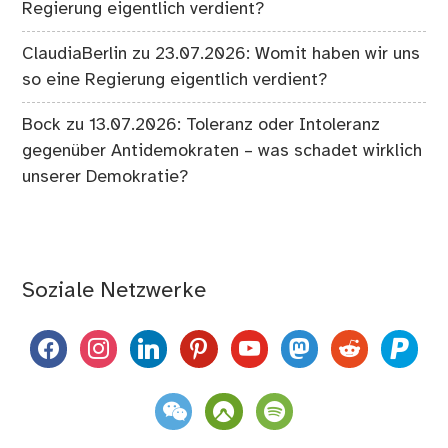
Regierung eigentlich verdient?
ClaudiaBerlin
zu
23.07.2026: Womit haben wir uns
so eine Regierung eigentlich verdient?
Bock
zu
13.07.2026: Toleranz oder Intoleranz
gegenüber Antidemokraten – was schadet wirklich
unserer Demokratie?
Soziale Netzwerke
facebook
instagram
linkedin
pinterest
youtube
mastodon
reddit
paypal
weixin
komoot
spotify