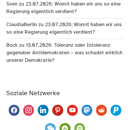
Sven
zu
23.07.2026: Womit haben wir uns so eine
Regierung eigentlich verdient?
ClaudiaBerlin
zu
23.07.2026: Womit haben wir uns
so eine Regierung eigentlich verdient?
Bock
zu
13.07.2026: Toleranz oder Intoleranz
gegenüber Antidemokraten – was schadet wirklich
unserer Demokratie?
Soziale Netzwerke
facebook
instagram
linkedin
pinterest
youtube
mastodon
reddit
paypal
weixin
komoot
spotify