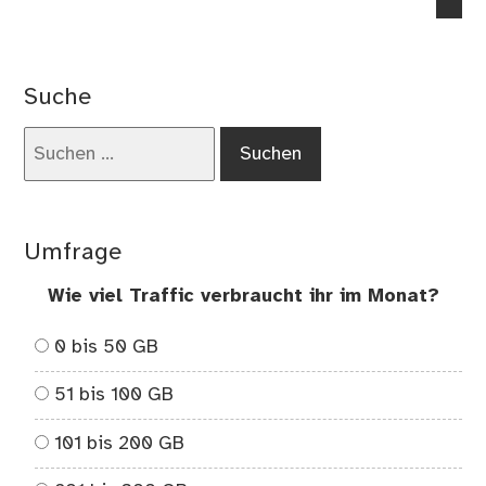
no
co
on
St
Suche
(
@o
Suchen
)
nach:
Umfrage
Wie viel Traffic verbraucht ihr im Monat?
0 bis 50 GB
51 bis 100 GB
101 bis 200 GB