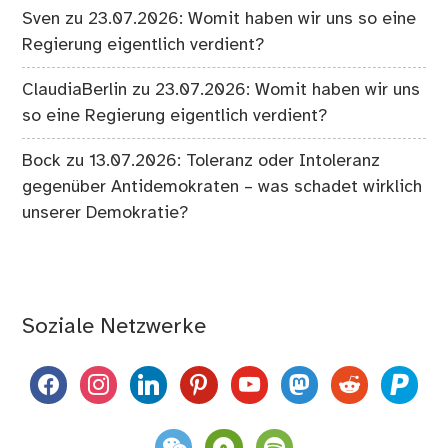
Sven
zu
23.07.2026: Womit haben wir uns so eine
Regierung eigentlich verdient?
ClaudiaBerlin
zu
23.07.2026: Womit haben wir uns
so eine Regierung eigentlich verdient?
Bock
zu
13.07.2026: Toleranz oder Intoleranz
gegenüber Antidemokraten – was schadet wirklich
unserer Demokratie?
Soziale Netzwerke
facebook
instagram
linkedin
pinterest
youtube
mastodon
reddit
paypal
weixin
komoot
spotify