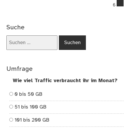
co
6
on
Wa
ge
Suche
we
mu
Suchen
nach:
Umfrage
Wie viel Traffic verbraucht ihr im Monat?
0 bis 50 GB
51 bis 100 GB
101 bis 200 GB