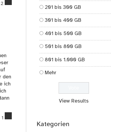
comments
2
201 bis 300 GB
on
Herbstlauf
301 bis 400 GB
in
Hohen
401 bis 500 GB
Neuendorf
501 bis 800 GB
uen
801 bis 1.000 GB
eser
auf
Mehr
r den
e ich
ich
dann
View Results
comments
1
on
Kategorien
Mein