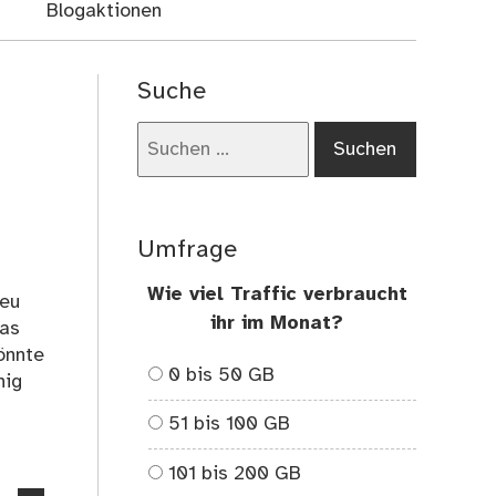
Blogaktionen
Suche
Suchen
nach:
Umfrage
n
Wie viel Traffic verbraucht
neu
ihr im Monat?
das
önnte
0 bis 50 GB
nig
51 bis 100 GB
101 bis 200 GB