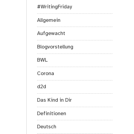
nächster
#WritingFriday
Volkslauf
am
Allgemein
07.11.2010
Aufgewacht
Blogvorstellung
BWL
Corona
d2d
Das Kind in Dir
Definitionen
Deutsch