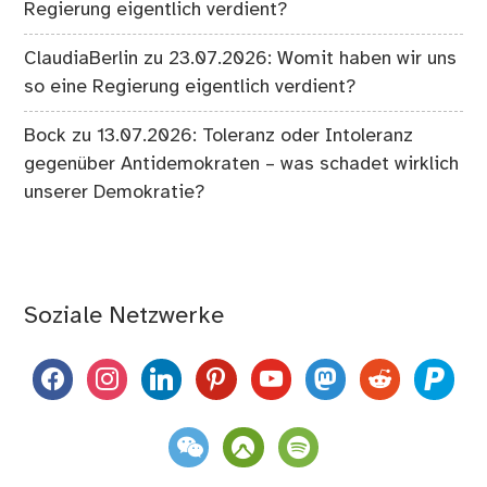
Regierung eigentlich verdient?
ClaudiaBerlin
zu
23.07.2026: Womit haben wir uns
so eine Regierung eigentlich verdient?
Bock
zu
13.07.2026: Toleranz oder Intoleranz
gegenüber Antidemokraten – was schadet wirklich
unserer Demokratie?
Soziale Netzwerke
facebook
instagram
linkedin
pinterest
youtube
mastodon
reddit
paypal
weixin
komoot
spotify