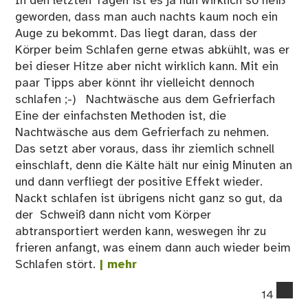
In den letzten Tagen ist es ja nun wirklich so heiß
geworden, dass man auch nachts kaum noch ein
Auge zu bekommt. Das liegt daran, dass der
Körper beim Schlafen gerne etwas abkühlt, was er
bei dieser Hitze aber nicht wirklich kann. Mit ein
paar Tipps aber könnt ihr vielleicht dennoch
schlafen ;-) Nachtwäsche aus dem Gefrierfach
Eine der einfachsten Methoden ist, die
Nachtwäsche aus dem Gefrierfach zu nehmen.
Das setzt aber voraus, dass ihr ziemlich schnell
einschlaft, denn die Kälte hält nur einig Minuten an
und dann verfliegt der positive Effekt wieder.
Nackt schlafen ist übrigens nicht ganz so gut, da
der Schweiß dann nicht vom Körper
abtransportiert werden kann, weswegen ihr zu
frieren anfangt, was einem dann auch wieder beim
Schlafen stört.
| mehr
co
14
on