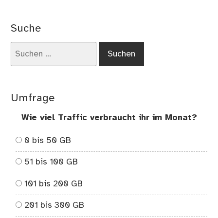
Ord
sch
Suche
bei
die
Suchen
So
nach:
Umfrage
Wie viel Traffic verbraucht ihr im Monat?
0 bis 50 GB
51 bis 100 GB
101 bis 200 GB
201 bis 300 GB