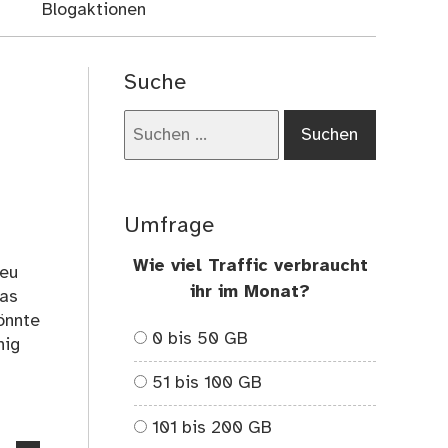
Blogaktionen
Suche
Suchen
nach:
Umfrage
n
Wie viel Traffic verbraucht
neu
ihr im Monat?
das
önnte
0 bis 50 GB
nig
51 bis 100 GB
101 bis 200 GB