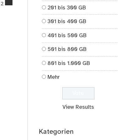
comments
2
201 bis 300 GB
on
Herbstlauf
301 bis 400 GB
in
Hohen
401 bis 500 GB
Neuendorf
501 bis 800 GB
801 bis 1.000 GB
Mehr
View Results
Kategorien