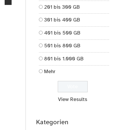
no
201 bis 300 GB
comments
on
301 bis 400 GB
Haireinspaziert
401 bis 500 GB
501 bis 800 GB
801 bis 1.000 GB
Mehr
View Results
Kategorien