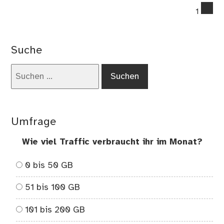
co
1
on
Wi
ma
Suche
ich
au
Suchen
de
nach:
Gal
Ta
10.
Umfrage
ein
mo
Wie viel Traffic verbraucht ihr im Monat?
Bü
0 bis 50 GB
51 bis 100 GB
101 bis 200 GB