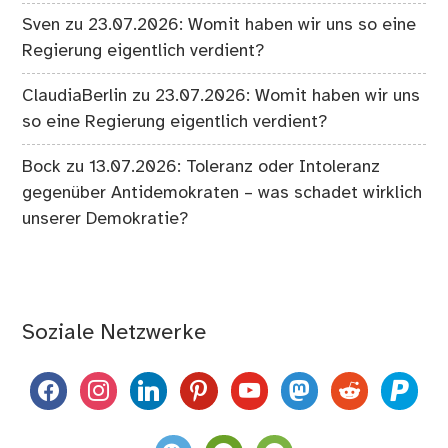
Sven
zu
23.07.2026: Womit haben wir uns so eine
Regierung eigentlich verdient?
ClaudiaBerlin
zu
23.07.2026: Womit haben wir uns
so eine Regierung eigentlich verdient?
Bock
zu
13.07.2026: Toleranz oder Intoleranz
gegenüber Antidemokraten – was schadet wirklich
unserer Demokratie?
Soziale Netzwerke
facebook
instagram
linkedin
pinterest
youtube
mastodon
reddit
paypal
weixin
komoot
spotify