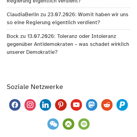
Regierung eigentlich verdient?
ClaudiaBerlin
zu
23.07.2026: Womit haben wir uns
so eine Regierung eigentlich verdient?
Bock
zu
13.07.2026: Toleranz oder Intoleranz
gegenüber Antidemokraten – was schadet wirklich
unserer Demokratie?
Soziale Netzwerke
facebook
instagram
linkedin
pinterest
youtube
mastodon
reddit
paypal
weixin
komoot
spotify