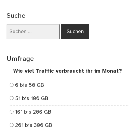
Wi
alt
Suche
we
eur
Suchen
Fes
nach:
im
Dur
Umfrage
Wie viel Traffic verbraucht ihr im Monat?
0 bis 50 GB
51 bis 100 GB
101 bis 200 GB
201 bis 300 GB