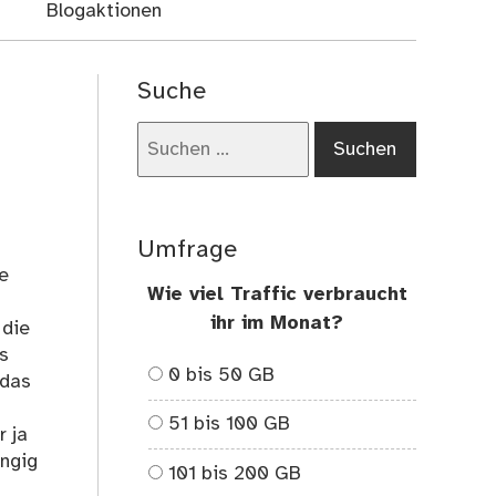
Blogaktionen
Suche
Suchen
nach:
Umfrage
e
Wie viel Traffic verbraucht
ihr im Monat?
 die
es
0 bis 50 GB
 das
51 bis 100 GB
r ja
ängig
101 bis 200 GB