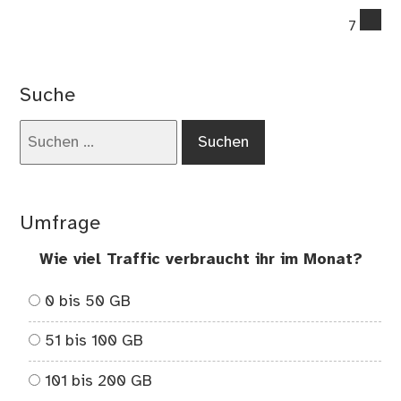
co
7
on
Ti
zu
Suche
Wo
–
Suchen
MI
nach:
MI
Ma
Umfrage
Wie viel Traffic verbraucht ihr im Monat?
0 bis 50 GB
51 bis 100 GB
101 bis 200 GB