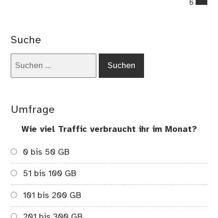
6
on
Kei
Or
Suche
=
sch
Suchen
Ge
nach:
Umfrage
Wie viel Traffic verbraucht ihr im Monat?
0 bis 50 GB
51 bis 100 GB
101 bis 200 GB
201 bis 300 GB