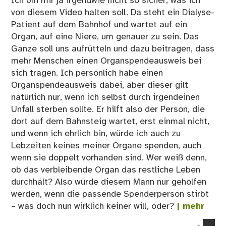
Ich bin mir ja irgendwie nicht so sicher, was ich
von diesem Video halten soll. Da steht ein Dialyse-
Patient auf dem Bahnhof und wartet auf ein
Organ, auf eine Niere, um genauer zu sein. Das
Ganze soll uns aufrütteln und dazu beitragen, dass
mehr Menschen einen Organspendeausweis bei
sich tragen. Ich persönlich habe einen
Organspendeausweis dabei, aber dieser gilt
natürlich nur, wenn ich selbst durch irgendeinen
Unfall sterben sollte. Er hilft also der Person, die
dort auf dem Bahnsteig wartet, erst einmal nicht,
und wenn ich ehrlich bin, würde ich auch zu
Lebzeiten keines meiner Organe spenden, auch
wenn sie doppelt vorhanden sind. Wer weiß denn,
ob das verbleibende Organ das restliche Leben
durchhält? Also würde diesem Mann nur geholfen
werden, wenn die passende Spenderperson stirbt
– was doch nun wirklich keiner will, oder?
| mehr
co