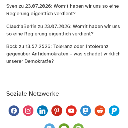
Sven
zu
23.07.2026: Womit haben wir uns so eine
Regierung eigentlich verdient?
ClaudiaBerlin
zu
23.07.2026: Womit haben wir uns
so eine Regierung eigentlich verdient?
Bock
zu
13.07.2026: Toleranz oder Intoleranz
gegenüber Antidemokraten – was schadet wirklich
unserer Demokratie?
Soziale Netzwerke
facebook
instagram
linkedin
pinterest
youtube
mastodon
reddit
paypal
weixin
komoot
spotify