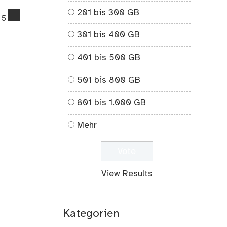
201 bis 300 GB
comments
5
on
301 bis 400 GB
Du
sollst
401 bis 500 GB
nicht
töten
501 bis 800 GB
801 bis 1.000 GB
Mehr
View Results
Kategorien